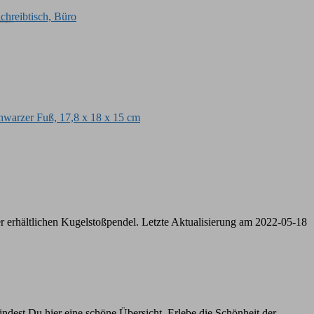
ller erhältlichen Kugelstoßpendel. Letzte Aktualisierung am 2022-05-18
indest Du hier eine schöne Übersicht. Erlebe die Schönheit der