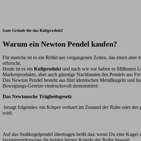
Gute Gründe für das Kultprodukt!
Warum ein Newton Pendel kaufen?
Für manche ist es ein Relikt aus vergangenen Zeiten, das einen aber
erforscht.
Heute ist es ein
Kultprodukt
und nach wie vor haben es Millionen Le
Markenprodukte, aber auch günstige Nachbauten des Pendels aus Fern
Das Newton Pendel besteht aus fünf identischen Metallkugeln und h
Bewegungs-Gesetze eindrucksvoll demonstriert:
Das Newtonsche Trägheitsgesetz
besagt folgendes: ein Körper verharrt im Zustand der Ruhe oder de
wird.
Auf das Stoßkugelpendel übertragen heißt das: wenn Du eine Kugel an
faszinierenderweise die beiden letzten Kugeln der Reihe bewegt.