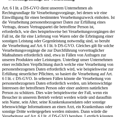
Art. 6 I lit. a DS-GVO dient unserem Unternehmen als
Rechtsgrundlage für Verarbeitungsvorgänge, bei denen wir eine
Einwilligung für einen bestimmten Verarbeitungszweck einholen. Ist
die Verarbeitung personenbezogener Daten zur Erfüllung eines
Vertrags, dessen Vertragspartei die betroffene Person ist,
erforderlich, wie dies beispielsweise bei Verarbeitungsvorgängen der
Fall ist, die für eine Lieferung von Waren oder die Erbringung einer
sonstigen Leistung oder Gegenleistung notwendig sind, so beruht
die Verarbeitung auf Art. 6 I lit. b DS-GVO. Gleiches gilt für solche
Verarbeitungsvorgänge die zur Durchführung vorvertraglicher
Maßnahmen erforderlich sind, etwa in Fällen von Anfragen zur
unseren Produkten oder Leistungen. Unterliegt unser Unternehmen
einer rechtlichen Verpflichtung durch welche eine Verarbeitung von
personenbezogenen Daten erforderlich wird, wie beispielsweise zur
Erfüllung steuerlicher Pflichten, so basiert die Verarbeitung auf Art.
6 I lit. c DS-GVO. In seltenen Fällen könnte die Verarbeitung von
personenbezogenen Daten erforderlich werden, um lebenswichtige
Interessen der betroffenen Person oder einer anderen natürlichen
Person zu schützen. Dies wäre beispielsweise der Fall, wenn ein
Besucher in unserem Betrieb verletzt werden würde und daraufhin
sein Name, sein Alter, seine Krankenkassendaten oder sonstige
lebenswichtige Informationen an einen Arzt, ein Krankenhaus oder
sonstige Dritte weitergegeben werden müssten. Dann würde die
Verarbeitung auf Art. 6 I lit. d DS-GVO beruhen. Letztlich könnten