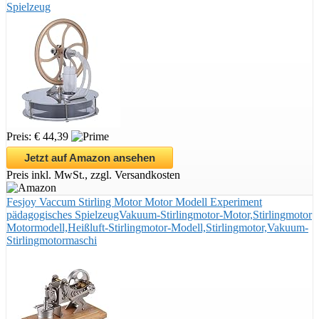
Spielzeug
Preis: € 44,39
Jetzt auf Amazon ansehen
Preis inkl. MwSt., zzgl. Versandkosten
Fesjoy Vaccum Stirling Motor Motor Modell Experiment
pädagogisches SpielzeugVakuum-Stirlingmotor-Motor,Stirlingmotor
Motormodell,Heißluft-Stirlingmotor-Modell,Stirlingmotor,Vakuum-
Stirlingmotormaschi