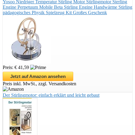
Yosoo Niedriger Temperatur Stirling Motor Stirlingmotor Sterling
Engine Perpetuum Mobile Beta Stirling Engine Handwärme Stirling
pädagogisches Physik Spielzeug Kit Großes Geschenk
Preis: € 41,59
Jetzt auf Amazon ansehen
Preis inkl. MwSt., zzgl. Versandkosten
Der Stirlingmotor: einfach erklärt und leicht gebaut