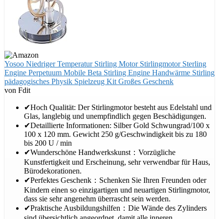
Yosoo Niedriger Temperatur Stirling Motor Stirlingmotor Sterling
Engine Perpetuum Mobile Beta Stirling Engine Handwärme Stirling
pädagogisches Physik Spielzeug Kit Großes Geschenk
von Fdit
✔Hoch Qualität: Der Stirlingmotor besteht aus Edelstahl und
Glas, langlebig und unempfindlich gegen Beschädigungen.
✔Detaillierte Informationen: Silber Gold Schwungrad/100 x
100 x 120 mm. Gewicht 250 g/Geschwindigkeit bis zu 180
bis 200 U / min
✔Wunderschöne Handwerkskunst：Vorzügliche
Kunstfertigkeit und Erscheinung, sehr verwendbar für Haus,
Bürodekorationen.
✔Perfektes Geschenk：Schenken Sie Ihren Freunden oder
Kindern einen so einzigartigen und neuartigen Stirlingmotor,
dass sie sehr angenehm überrascht sein werden.
✔Praktische Ausbildungshilfen：Die Wände des Zylinders
sind übersichtlich angeordnet, damit alle inneren