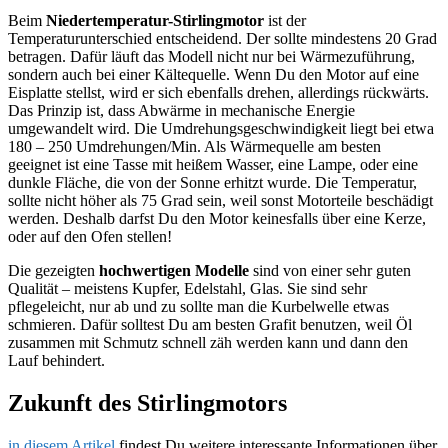
Beim
Niedertemperatur-Stirlingmotor
ist der
Temperaturunterschied entscheidend. Der sollte mindestens 20 Grad
betragen. Dafür läuft das Modell nicht nur bei Wärmezuführung,
sondern auch bei einer Kältequelle. Wenn Du den Motor auf eine
Eisplatte stellst, wird er sich ebenfalls drehen, allerdings rückwärts.
Das Prinzip ist, dass Abwärme in mechanische Energie
umgewandelt wird. Die Umdrehungsgeschwindigkeit liegt bei etwa
180 – 250 Umdrehungen/Min. Als Wärmequelle am besten
geeignet ist eine Tasse mit heißem Wasser, eine Lampe, oder eine
dunkle Fläche, die von der Sonne erhitzt wurde. Die Temperatur,
sollte nicht höher als 75 Grad sein, weil sonst Motorteile beschädigt
werden. Deshalb darfst Du den Motor keinesfalls über eine Kerze,
oder auf den Ofen stellen!
Die gezeigten
hochwertigen Modelle
sind von einer sehr guten
Qualität – meistens Kupfer, Edelstahl, Glas. Sie sind sehr
pflegeleicht, nur ab und zu sollte man die Kurbelwelle etwas
schmieren. Dafür solltest Du am besten Grafit benutzen, weil Öl
zusammen mit Schmutz schnell zäh werden kann und dann den
Lauf behindert.
Zukunft des Stirlingmotors
in diesem Artikel
findest Du weitere interessante Informationen über