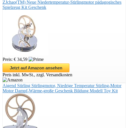
ZJchao(TM) Neue Niedertemperatur-Stirlingmotor pädagogisches
Spielzeug Kit Geschenk
Preis: € 34,59
Jetzt auf Amazon ansehen
Preis inkl. MwSt., zzgl. Versandkosten
Aigend Stirling Stirlingmotor, Niedrige Temperatur Stirling-Motor
Motor Dampf-Wärme-große Geschenk Bildung Modell Toy Kit