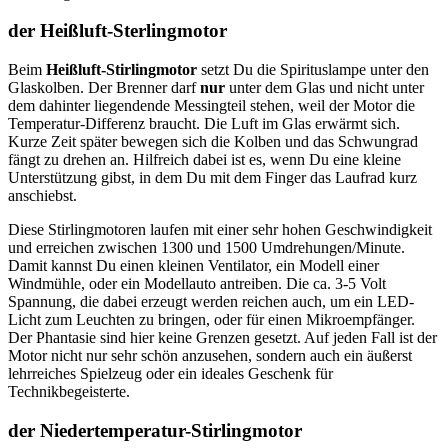
der Heißluft-Sterlingmotor
Beim
Heißluft-Stirlingmotor
setzt Du die Spirituslampe unter den
Glaskolben. Der Brenner darf
nur
unter dem Glas und
nicht unter
dem dahinter liegendende Messingteil stehen, weil der Motor die
Temperatur-Differenz braucht. Die Luft im Glas erwärmt sich.
Kurze Zeit später bewegen sich die Kolben und das Schwungrad
fängt zu drehen an. Hilfreich dabei ist es, wenn Du eine kleine
Unterstützung gibst, in dem Du mit dem Finger das Laufrad kurz
anschiebst.
Diese Stirlingmotoren laufen mit einer sehr hohen Geschwindigkeit
und erreichen zwischen 1300 und 1500 Umdrehungen/Minute.
Damit kannst Du einen kleinen Ventilator, ein Modell einer
Windmühle, oder ein Modellauto antreiben. Die ca. 3-5 Volt
Spannung, die dabei erzeugt werden reichen auch, um ein LED-
Licht zum Leuchten zu bringen, oder für einen Mikroempfänger.
Der Phantasie sind hier keine Grenzen gesetzt. Auf jeden Fall ist der
Motor nicht nur sehr schön anzusehen, sondern auch ein äußerst
lehrreiches Spielzeug oder ein ideales Geschenk für
Technikbegeisterte.
der Niedertemperatur-Stirlingmotor