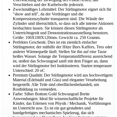
Verschieben und der Kurbelwelle jederzeit.
Zweckmäßiges Lehrmittel: Der Stirlingmotor eignet sich für
"show and tell", da der Verdränger und die
Kompressionszylinder transparent sind. Die Wände der
Zylinder sind übersichtlich, so dass sich alle interne Aktionen
beobachten lassen. Sie können diesen Stirlingmotor als
Unterrichtsgerät und Demonstrationsausstellung benutzen.
Größe: 100X100X120mm. Gewicht ca. 250 Gramm.
Perfektes Geschenk: Dies ist ein ziemlich einfacher
Stirlingmotor, der mithilfe der Hitze Ihres Kaffees, Tees oder
anderer Wärmequelle läuft: Stellen Sie ihn auf eine Tasse
heißes Wasser. Solange die Temperaturdifferenz ausreichend
ist, stoßen das Schwungrad sanft mit dem Finger an, dann
wird der Stirlingmotor frei funktionieren. Starten temperaure
Unterschied: 20 oC
Premium Qualität: Der Stirlingmotor wird aus hochwertigem
Material (Edelstahl und Glas) und eleganter Verarbeitung
hergestellt. Alle Teile sind oberflächenbehandelt, um
Rostbildung zu vermeiden.
Farbe: Silber Bottom Gold Schwungrad Breite
Anwendungen: Ideal für wissenschaftliche Projekte für
Kinder, das Erlernen von Physik / Mechanik, Vorführungen
im Unterricht usw. Es ist ein gut gestaltetes und
handgefertigtes mechanisches Spielzeug, das sich