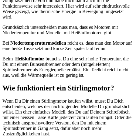
völlig fasziniert davon und habe mich dann auch für die
Funktionsweise sehr interessiert. Hier wird auf sehr eindrucksvolle
Weise gezeigt, wie thermische Energie in Bewegung umgesetzt
wird.
Grundsätzlich unterscheiden muss man, dass es Motoren mit
Niedertemperatur und Modelle mit Heißluftmotoren gibt.
Bei
Niedertemperaturmodellen
reicht es, dass man den Motor auf
eine heiße Tasse setzt und kurze Zeit später läuft er an.
Beim
Heißluftmotor
brauchst Du eine sehr hohe Temperatur, die
Du mit einem Bunsensbrenner oder dem (mitgelieferten)
Spiritusbrenner als Energiequelle erhältst.
Ein
Teelicht reicht nicht
aus, weil die Wärmequelle ist zu gering ist.
Wie funktioniert ein Stirlingmotor?
Wenn Du Dir einen Stirlingmotor kaufen willst, musst Du Dich
entscheiden, welches der nachfolgenden Modelle Du grundsätzlich
willst. Ein eher einfaches Modell, das Du auf Deinem Schreibtisch
mit einer heissen Tasse Kaffe jederzeit zum laufen bringst. Oder die
technisch anspruchsvollere Version, den Du mit einem
Spiritusbrenner in Gang setzt, dafür aber noch mehr
Zustzmöglichkeiten hast.