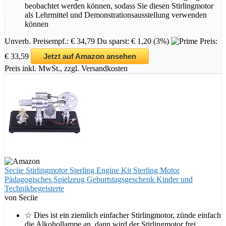
beobachtet werden können, sodass Sie diesen Stirlingmotor
als Lehrmittel und Demonstrationsausstellung verwenden
können
Unverb. Preisempf.: € 34,79
Du sparst: € 1,20 (3%)
Preis:
€ 33,59
Jetzt auf Amazon ansehen
Preis inkl. MwSt., zzgl. Versandkosten
Seciie Stirlingmotor Sterling Engine Kit Sterling Motor
Pädagogisches Spielzeug Geburtstagsgeschenk Kinder und
Technikbegeisterte
von Seciie
☆ Dies ist ein ziemlich einfacher Stirlingmotor, zünde einfach
die Alkohollampe an, dann wird der Stirlingmotor frei