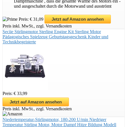
Dampfmaschine , dass die gesamte Wärme des Motors ein -
und ausgeschaltet durch die Motorwand und ausströmt
Preis: € 31,09
Jetzt auf Amazon ansehen
Preis inkl. MwSt., zzgl. Versandkosten
Seciie Stirlingmotor Sterling Engine Kit Sterling Motor
Pädagogisches Spielzeug Geburtstagsgeschenk Kinder und
Technikbegeisterte
Preis: € 33,99
Jetzt auf Amazon ansehen
Preis inkl. MwSt., zzgl. Versandkosten
Niedertemperatur-Stirlingmotor, 180-200 U/min Niedriger
Temperatur Stirling Motor, Motor Dampf Hitze Bildung Modell