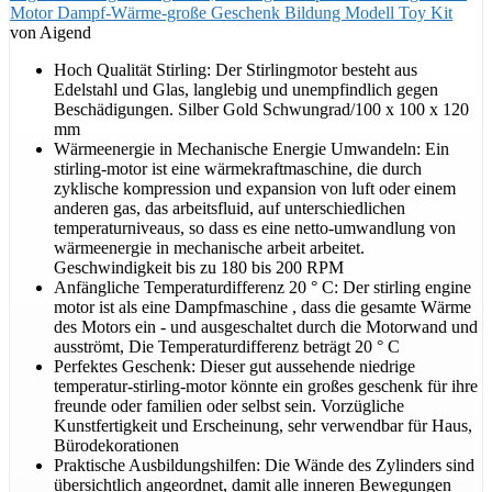
Motor Dampf-Wärme-große Geschenk Bildung Modell Toy Kit
von Aigend
Hoch Qualität Stirling: Der Stirlingmotor besteht aus
Edelstahl und Glas, langlebig und unempfindlich gegen
Beschädigungen. Silber Gold Schwungrad/100 x 100 x 120
mm
Wärmeenergie in Mechanische Energie Umwandeln: Ein
stirling-motor ist eine wärmekraftmaschine, die durch
zyklische kompression und expansion von luft oder einem
anderen gas, das arbeitsfluid, auf unterschiedlichen
temperaturniveaus, so dass es eine netto-umwandlung von
wärmeenergie in mechanische arbeit arbeitet.
Geschwindigkeit bis zu 180 bis 200 RPM
Anfängliche Temperaturdifferenz 20 ° C: Der stirling engine
motor ist als eine Dampfmaschine , dass die gesamte Wärme
des Motors ein - und ausgeschaltet durch die Motorwand und
ausströmt, Die Temperaturdifferenz beträgt 20 ° C
Perfektes Geschenk: Dieser gut aussehende niedrige
temperatur-stirling-motor könnte ein großes geschenk für ihre
freunde oder familien oder selbst sein. Vorzügliche
Kunstfertigkeit und Erscheinung, sehr verwendbar für Haus,
Bürodekorationen
Praktische Ausbildungshilfen: Die Wände des Zylinders sind
übersichtlich angeordnet, damit alle inneren Bewegungen