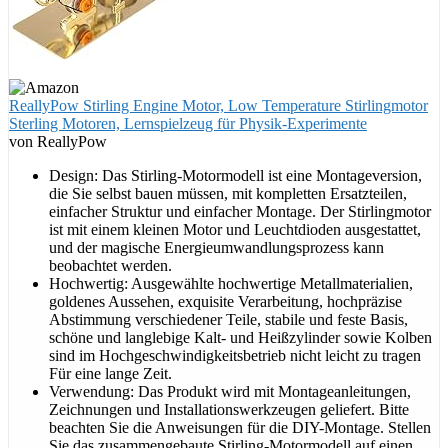
ReallyPow Stirling Engine Motor, Low Temperature Stirlingmotor
Sterling Motoren, Lernspielzeug für Physik-Experimente
von ReallyPow
Design: Das Stirling-Motormodell ist eine Montageversion,
die Sie selbst bauen müssen, mit kompletten Ersatzteilen,
einfacher Struktur und einfacher Montage. Der Stirlingmotor
ist mit einem kleinen Motor und Leuchtdioden ausgestattet,
und der magische Energieumwandlungsprozess kann
beobachtet werden.
Hochwertig: Ausgewählte hochwertige Metallmaterialien,
goldenes Aussehen, exquisite Verarbeitung, hochpräzise
Abstimmung verschiedener Teile, stabile und feste Basis,
schöne und langlebige Kalt- und Heißzylinder sowie Kolben
sind im Hochgeschwindigkeitsbetrieb nicht leicht zu tragen
Für eine lange Zeit.
Verwendung: Das Produkt wird mit Montageanleitungen,
Zeichnungen und Installationswerkzeugen geliefert. Bitte
beachten Sie die Anweisungen für die DIY-Montage. Stellen
Sie das zusammengebaute Stirling-Motormodell auf einen